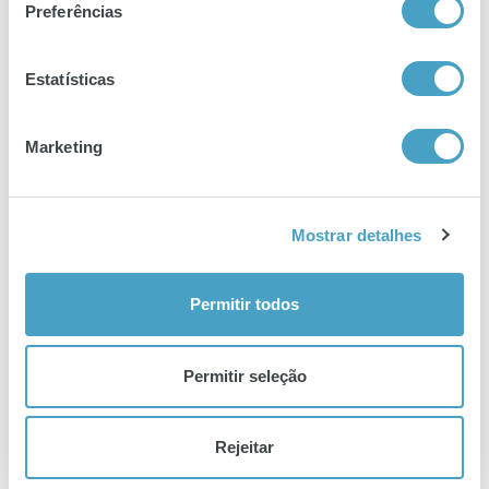
Preferências
17 Outubro
Vencedores anunciados a dia 22
Estatísticas
de...
A data para a revelação dos projetos vencedores
Marketing
da 1ª edição do Prémio Tecnigen Farmácias
Comunitárias já foi anunciada! O anúncio
Mostrar detalhes
o
Permitir todos
17 Outubro
40 projetos a concurso na 1ª...
Permitir seleção
Já encerraram as candidaturas para a 1ª edição
do Prémio Tecnigen Farmácias Comunitárias.
Dezenas de profissionais de farmácia e
Rejeitar
estudantes juntaram-se