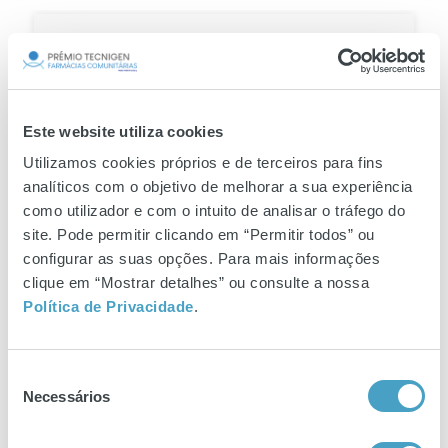
10 Fevereiro
Vencedores da 2ª edição do
Prémio...
Já são conhecidos os vencedores da 2ª edição do
Este website utiliza cookies
Prémio Tecnigen Farmácias Comunitárias Este
Utilizamos cookies próprios e de terceiros para fins
ano, cerca de 40 projetos inovadores estiveram
analíticos com o objetivo de melhorar a sua experiência
como utilizador e com o intuito de analisar o tráfego do
site. Pode permitir clicando em “Permitir todos” ou
configurar as suas opções. Para mais informações
27 Fevereiro
Short-list da 2ª edição do
clique em “Mostrar detalhes” ou consulte a nossa
Prémio...
Política de Privacidade
.
Já foi apurada a short-list da 2ª edição do Prémio
Tecnigen Farmácias Comunitárias São 10 os
Seleção
projetos selecionados para a final,
Necessários
de
consentimento